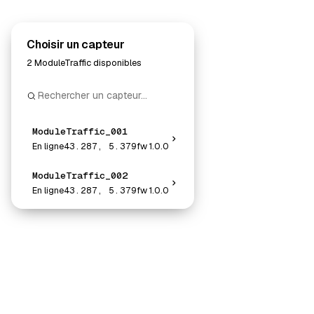
Choisir un capteur
2 ModuleTraffic disponibles
ModuleTraffic_001
En ligne
43.287
,
5.379
fw
1.0.0
ModuleTraffic_002
En ligne
43.287
,
5.379
fw
1.0.0